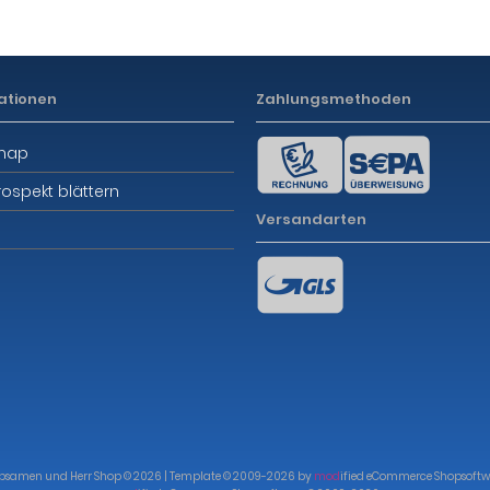
ationen
Zahlungsmethoden
emap
rospekt blättern
Versandarten
bsamen und Herr Shop © 2026 | Template © 2009-2026 by
mod
ified eCommerce Shopsoftw