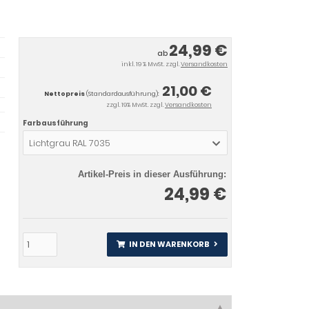
24,99 €
ab
inkl. 19 % MwSt. zzgl.
Versandkosten
21,00 €
Nettopreis
(Standardausführung):
zzgl. 19% MwSt. zzgl.
Versandkosten
Farbausführung
Lichtgrau RAL 7035
Artikel-Preis in dieser Ausführung:
24,99 €
IN DEN WARENKORB