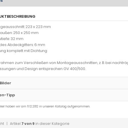
ls
UKTBESCHREIBUNG
geausschnitt: 223 x 223 mm
außen: 250 x 250 mm
utiefe: 32 mm
des Abdeckgitters: 6 mm
ung komplett mit Dichtung
rahmen zum Verschließen von Montageausschnitten, z. B. bei nachträg
sungen und Design entsprechen GV 400/500.
Bilder
en-Tipp
tikel haben wir am 11.12.2012 in unseren Katalog aufgenommen.
cht
| Artikel
7 von 9
in dieser Kategorie