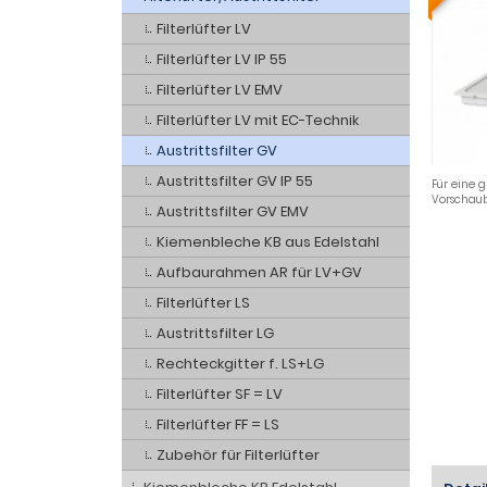
Filterlüfter LV
Filterlüfter LV IP 55
Filterlüfter LV EMV
Filterlüfter LV mit EC-Technik
Austrittsfilter GV
Austrittsfilter GV IP 55
Für eine g
Vorschaub
Austrittsfilter GV EMV
Kiemenbleche KB aus Edelstahl
Aufbaurahmen AR für LV+GV
Filterlüfter LS
Austrittsfilter LG
Rechteckgitter f. LS+LG
Filterlüfter SF = LV
Filterlüfter FF = LS
Zubehör für Filterlüfter