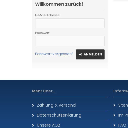
Willkommen zurück!
E-Mail-Adresse:
Passwort:
Passwort vergessen?
ANMELDEN
Mehr über...
Inform
Zahlung & Versand
Sit
Datenschutzerklärung
Im P
Unsere AGB
FAQ