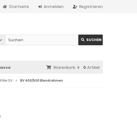
Startseite
Anmelden
Registrieren
SUCHEN
asse
Warenkorb
0
Artikel
sfilter GV
BV 400/500 Blendrahmen
m