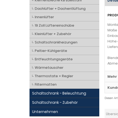
Kiemenbleche KB Edelstahl
Detai
Dachlüfter + Dachentlüftung
PROD
Innenlüfter
Monta
19 Zoll Lüftereinschübe
Maße 
Kleinlüfter + Zubehör
Einba
Höhe 
Schaltschrankheizungen
Liefer
Peltier-Kühlgeräte
Blend
Entfeuchtungsgeräte
Abmes
Wärmetauscher
Thermostate + Regler
Mehr 
Filtermatten
Kund
Schaltschrank - Beleuchtung
Diesen Ar
Schaltschrank - Zubehör
Unternehmen
Übersi