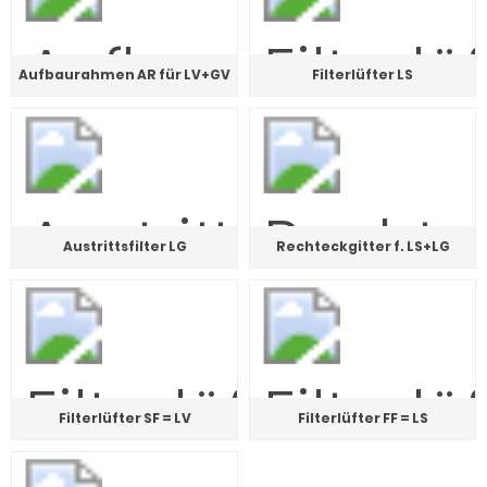
Aufbaurahmen AR für LV+GV
Filterlüfter LS
Austrittsfilter LG
Rechteckgitter f. LS+LG
Filterlüfter SF = LV
Filterlüfter FF = LS