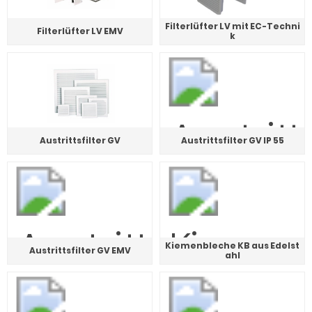
Filterlüfter LV mit EC-Techni
Filterlüfter LV EMV
k
Austrittsfilter GV
Austrittsfilter GV IP 55
Kiemenbleche KB aus Edelst
Austrittsfilter GV EMV
ahl