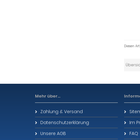
Diesen Ar
Übersi
Mehr über...
Inform
Zahlung & Versand
Sit
Datenschutzerklärung
Im P
Unsere AGB
FAQ