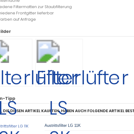
ilterfläche
edene Filtermatten zur Staubfilterung
hiedene Frontgitter lieferbar
arben auf Anfrage
ilder
n-Tipp
, DIE DIESEN ARTIKEL KAUFTEN, HABEN AUCH FOLGENDE ARTIKEL BEST
Austrittsfilter LG 11K