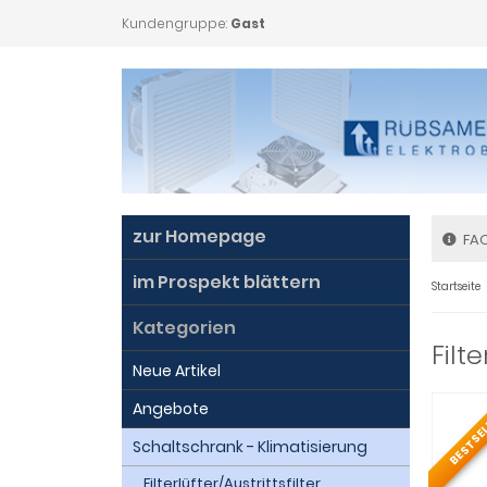
Kundengruppe:
Gast
zur Homepage
FA
im Prospekt blättern
Startseite
Kategorien
Filte
Neue Artikel
Angebote
BESTSE
Schaltschrank - Klimatisierung
Filterlüfter/Austrittsfilter