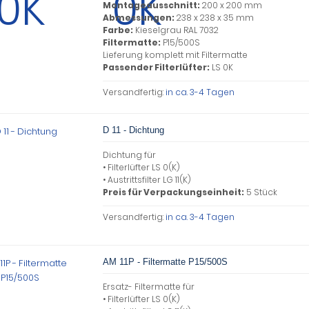
Montageausschnitt:
200 x 200 mm
Abmessungen:
238 x 238 x 35 mm
Farbe:
Kieselgrau RAL 7032
Filtermatte:
P15/500S
Lieferung komplett mit Filtermatte
Passender Filterlüfter:
LS 0K
Versandfertig:
in ca. 3-4 Tagen
D 11 - Dichtung
Dichtung für
• Filterlüfter LS 0(K)
• Austrittsfilter LG 11(K)
Preis für Verpackungseinheit:
5 Stück
Versandfertig:
in ca. 3-4 Tagen
AM 11P - Filtermatte P15/500S
Ersatz- Filtermatte für
• Filterlüfter LS 0(K)