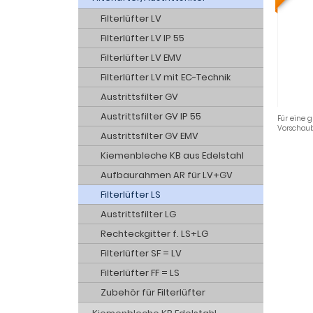
Filterlüfter LV
Filterlüfter LV IP 55
Filterlüfter LV EMV
Filterlüfter LV mit EC-Technik
Austrittsfilter GV
Austrittsfilter GV IP 55
Für eine g
Vorschaub
Austrittsfilter GV EMV
Kiemenbleche KB aus Edelstahl
Aufbaurahmen AR für LV+GV
Filterlüfter LS
Austrittsfilter LG
Rechteckgitter f. LS+LG
Filterlüfter SF = LV
Filterlüfter FF = LS
Zubehör für Filterlüfter