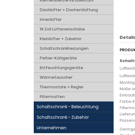
Kiemenbleche KB Edelstahl
Dachlüfter + Dachentlüftung
Innenlüfter
19 Zoll Lüftereinschübe
Detail
Kleinlüfter + Zubehör
Schaltschrankheizungen
PRODU
Peltier-Kühlgeräte
Schalt
Entfeuchtungsgeräte
Luftleis
Luftleist
Wärmetauscher
Montage
Thermostate + Regler
Maße au
Einbaut
Filtermatten
Farbe: 
Schaltschrank - Beleuchtung
Filterma
Lieferu
Schaltschrank - Zubehör
Passende
Unternehmen
Geringe