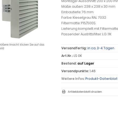
Montage-Ausschnitt: 200 x 200 
Maße außen: 238 x 238 x 30 mm
Einbautiefe: 76 mm
Farbe: Kieselgrau RAL 7032
Filtermatte: P15/500S
Lieferung komplett mit Filtermatt
Passender Austrittsfilter: LG 11K
rößere Ansicht klicken Sie auf das
Versandfertig:
in ca. 3-4 Tagen
ild
Art.Nr.:
LS 0K
Bestand:
auf Lager
Versandpunkte:
1.46
Weitere Infos:
Produkt-Datenblat
Artikeldatenblatt drucken