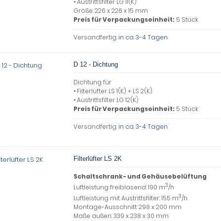
• Austrittsfilter LG 11(K)
Größe: 226 x 226 x 15 mm
Preis für Verpackungseinheit:
5 Stück
Versandfertig:
in ca. 3-4 Tagen
D 12 - Dichtung
Dichtung für
• Filterlüfter LS 1(K) + LS 2(K)
• Austrittsfilter LG 12(K)
Preis für Verpackungseinheit:
5 Stück
Versandfertig:
in ca. 3-4 Tagen
Filterlüfter LS 2K
Schaltschrank- und Gehäusebelüftung
3
Luftleistung freiblasend: 190 m
/h
3
Luftleistung mit Austrittsfilter: 155 m
/h
Montage-Ausschnitt: 298 x 200 mm
Maße außen: 339 x 238 x 30 mm