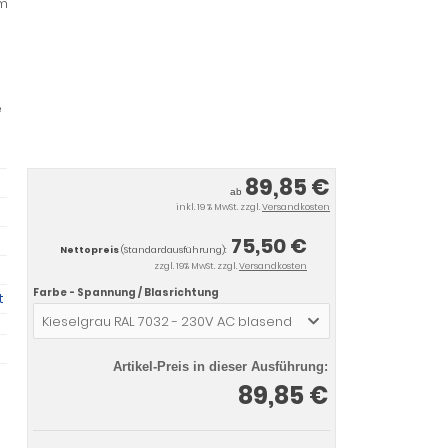
mm
e
89,85 €
ab
inkl. 19 % MwSt. zzgl.
Versandkosten
75,50 €
Nettopreis
(Standardausführung):
zzgl. 19% MwSt. zzgl.
Versandkosten
Farbe - Spannung / Blasrichtung
t
Kieselgrau RAL 7032 - 230V AC blasend
Artikel-Preis in dieser Ausführung:
89,85 €