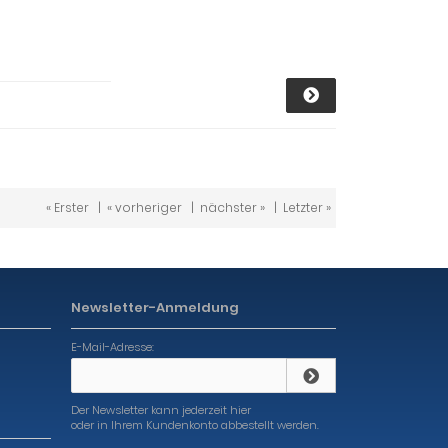
« Erster
|
« vorheriger
|
nächster »
|
Letzter »
Newsletter-Anmeldung
E-Mail-Adresse:
Der Newsletter kann jederzeit hier
oder in Ihrem Kundenkonto abbestellt werden.