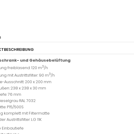
s
KTBESCHREIBUNG
schrank- und Gehäusebelüftung
3
tung freiblasend: 120 m
/h
3
ung mit Austrittsfilter: 90 m
/h
-Ausschnitt: 200 x 200 mm
ßen: 238 x 238 x 30 mm
iefe: 76 mm
Kieselgrau RAL 7032
tte: P15/500S
ng komplett mit Filtermatte
r Austrittsfilter: LG 11K
 Einbautiefe