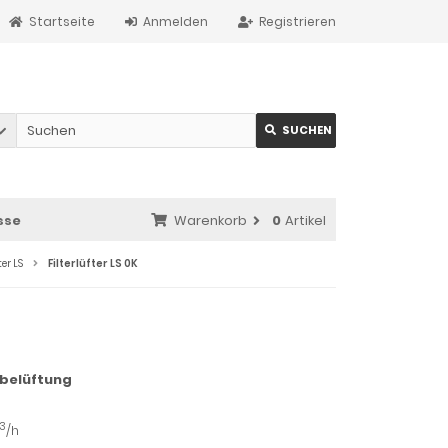
Startseite
Anmelden
Registrieren
SUCHEN
sse
Warenkorb
0
Artikel
ter LS
Filterlüfter LS 0K
belüftung
3
/h