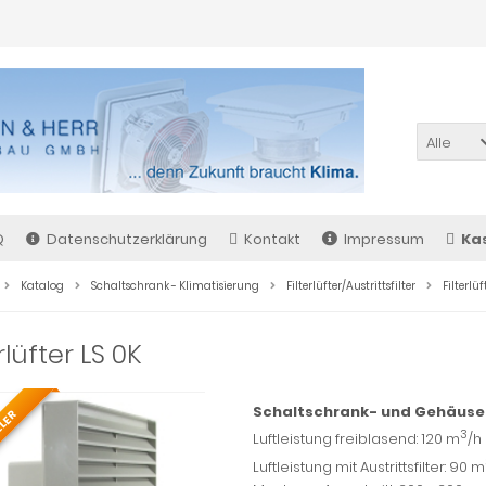
Alle
Q
Datenschutzerklärung
Kontakt
Impressum
Ka
Katalog
Schaltschrank - Klimatisierung
Filterlüfter/Austrittsfilter
Filterlüf
rlüfter LS 0K
Schaltschrank- und Gehäuse
LLER
3
Luftleistung freiblasend: 120 m
/h
Luftleistung mit Austrittsfilter: 90 m