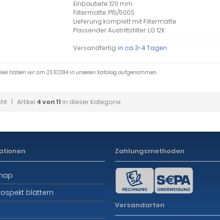
Einbautiefe: 120 mm
Filtermatte: P15/500S
Lieferung komplett mit Filtermatte
Passender Austrittsfilter: LG 12K
Versandfertig:
in ca. 3-4 Tagen
tikel haben wir am 23.10.2014 in unseren Katalog aufgenommen.
cht
| Artikel
4 von 11
in dieser Kategorie
ationen
Zahlungsmethoden
emap
rospekt blättern
Versandarten