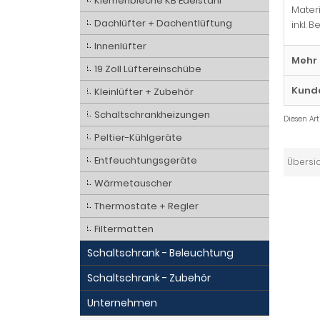
Kiemenbleche KB Edelstahl
Materi
Dachlüfter + Dachentlüftung
inkl. 
Innenlüfter
Mehr 
19 Zoll Lüftereinschübe
Kund
Kleinlüfter + Zubehör
Schaltschrankheizungen
Diesen Ar
Peltier-Kühlgeräte
Entfeuchtungsgeräte
Übersi
Wärmetauscher
Thermostate + Regler
Filtermatten
Schaltschrank - Beleuchtung
Schaltschrank - Zubehör
Unternehmen