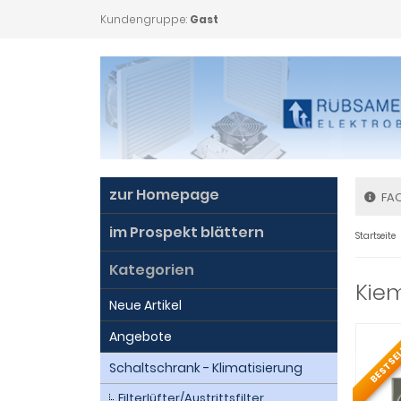
Kundengruppe:
Gast
zur Homepage
FA
im Prospekt blättern
Startseite
Kategorien
Kie
Neue Artikel
Angebote
BESTSE
Schaltschrank - Klimatisierung
Filterlüfter/Austrittsfilter