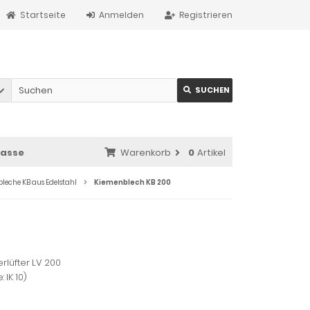
Startseite
Anmelden
Registrieren
SUCHEN
asse
Warenkorb
0
Artikel
leche KB aus Edelstahl
Kiemenblech KB 200
erlüfter LV 200
 IK 10)