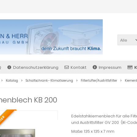
Alle
Q
Datenschutzerklärung
Kontakt
Impressum
K
Katalog
Schaltschrank - Klimatisierung
Filterlüfter/Austrittsfilter
Kiemenb
menblech KB 200
Edelstahlkiemenblech für alle Filt
LLER
und Austrittsfilter GV 200 (IK-Code:
Maße: 135 x 135 x 7 mm