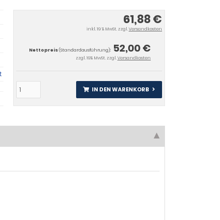
61,88 €
inkl. 19 % MwSt. zzgl.
Versandkosten
52,00 €
Nettopreis
(Standardausführung):
zzgl. 19% MwSt. zzgl.
Versandkosten
t
IN DEN WARENKORB