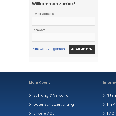
Willkommen zurück!
E-Mail-Adresse:
Passwort:
Passwort vergessen?
ANMELDEN
Mehr über...
Inform
Zahlung & Versand
Sit
Datenschutzerklärung
Im P
Unsere AGB
FAQ