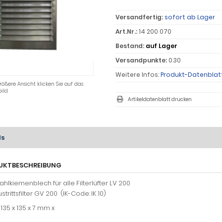
Versandfertig:
sofort ab Lager
Art.Nr.:
14 200 070
Bestand:
auf Lager
Versandpunkte:
0.30
Weitere Infos:
Produkt-Datenblat
rößere Ansicht klicken Sie auf das
ild
Artikeldatenblatt drucken
ls
UKTBESCHREIBUNG
ahlkiemenblech für alle Filterlüfter LV 200
strittsfilter GV 200 (IK-Code: IK 10)
135 x 135 x 7 mm x