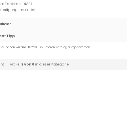
al: Edelstahl 1.4301
Befestigungsmaterial
Bilder
en-Tipp
tikel haben wir am 08.12.2015 in unseren Katalog aufgenommen.
cht
| Artikel
2 von 6
in dieser Kategorie