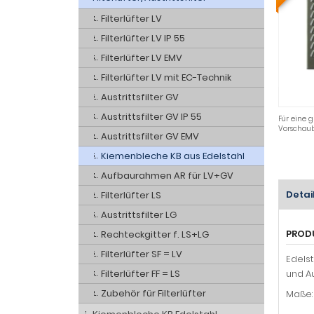
Filterlüfter LV
Filterlüfter LV IP 55
Filterlüfter LV EMV
Filterlüfter LV mit EC-Technik
Austrittsfilter GV
Austrittsfilter GV IP 55
Für eine g
Vorschaub
Austrittsfilter GV EMV
Kiemenbleche KB aus Edelstahl
Aufbaurahmen AR für LV+GV
Detai
Filterlüfter LS
Austrittsfilter LG
PROD
Rechteckgitter f. LS+LG
Filterlüfter SF = LV
Edelst
Filterlüfter FF = LS
und Au
Zubehör für Filterlüfter
Maße: 