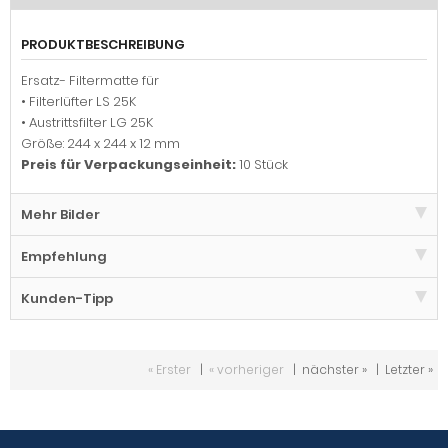
PRODUKTBESCHREIBUNG
Ersatz- Filtermatte für
• Filterlüfter LS 25K
• Austrittsfilter LG 25K
Größe: 244 x 244 x 12 mm
Preis für Verpackungseinheit:
10 Stück
Mehr Bilder
Empfehlung
Kunden-Tipp
« Erster
|
« vorheriger
|
nächster »
|
Letzter »