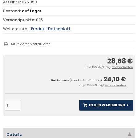
Art.Nr.:
12 025 350
Bestand:
auf Lager
Versandpunkte:
0.15
Weitere Infos:
Produkt-Datenblatt
Artikeldatenblatt drucken
28,68 €
inkl. 19 % MwSt. zzgl.
Versandkosten
24,10 €
Nettopreis
(Standardausführung):
zzgl. 19% MwSt. zzgl.
Versandkosten
IN DEN WARENKORB
Details