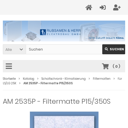
Alle
SUCHEN
(
0
)
Startseite
Katalog
Schaltschrank - Klimatisierung
Filtermatten
für
LS/LG 25K
AM 2535P - Filtermatte P15/350S
AM 2535P - Filtermatte P15/350S