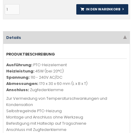
IN DEN WARENKORB
Details
PRODUKTBESCHREIBUNG
Ausführung:
PTC-Heizelement
Heizleistung:
45W (bei 20°C)
Spannung:
110 - 240V AC/DC
Abmessungen:
170 x 30 x 60 mm (L x B x T)
Anschluss:
Zugfederklemme
Zur Vermeidung von Temperaturschwankungen und
Kondensation
Selbstregelnde PTC-Heizung
Montage und Anschluss ohne Werkzeug
Befestigung mit Halteclip auf Tragschiene
Anschluss mit Zugfederklemme