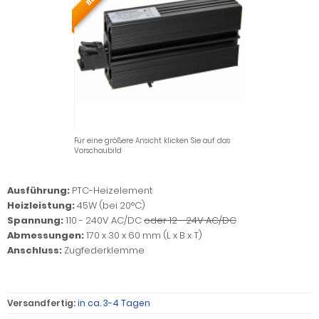
Für eine größere Ansicht klicken Sie auf das
Vorschaubild
Ausführung:
PTC-Heizelement
Heizleistung:
45W (bei 20°C)
Spannung:
110 - 240V AC/DC
oder 12 - 24V AC/DC
Abmessungen:
170 x 30 x 60 mm (L x B x T)
Anschluss:
Zugfederklemme
Versandfertig:
in ca. 3-4 Tagen