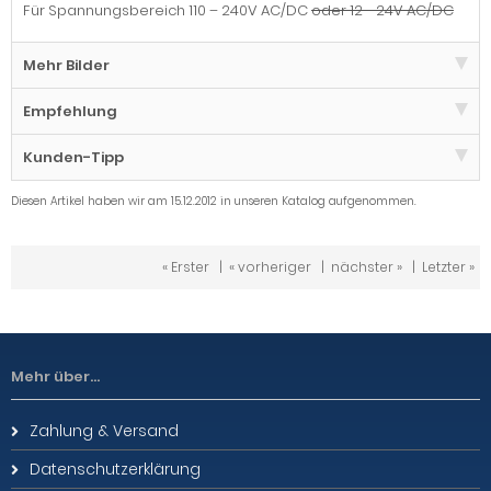
Für Spannungsbereich 110 – 240V AC/DC
oder 12 - 24V AC/DC
Mehr Bilder
Empfehlung
Kunden-Tipp
Diesen Artikel haben wir am 15.12.2012 in unseren Katalog aufgenommen.
« Erster
|
« vorheriger
|
nächster »
|
Letzter »
Mehr über...
Zahlung & Versand
Datenschutzerklärung