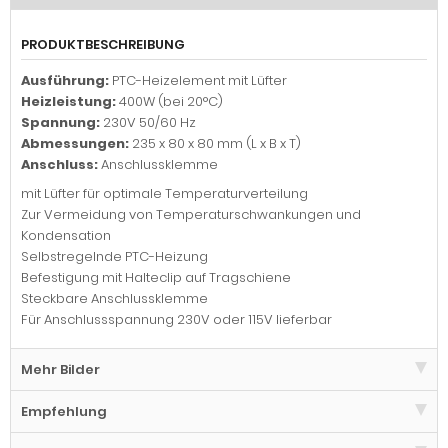
PRODUKTBESCHREIBUNG
Ausführung:
PTC-Heizelement mit Lüfter
Heizleistung:
400W (bei 20°C)
Spannung:
230V 50/60 Hz
Abmessungen:
235 x 80 x 80 mm (L x B x T)
Anschluss:
Anschlussklemme
mit Lüfter für optimale Temperaturverteilung
Zur Vermeidung von Temperaturschwankungen und
Kondensation
Selbstregelnde PTC-Heizung
Befestigung mit Halteclip auf Tragschiene
Steckbare Anschlussklemme
Für Anschlussspannung 230V oder 115V lieferbar
Mehr Bilder
Empfehlung