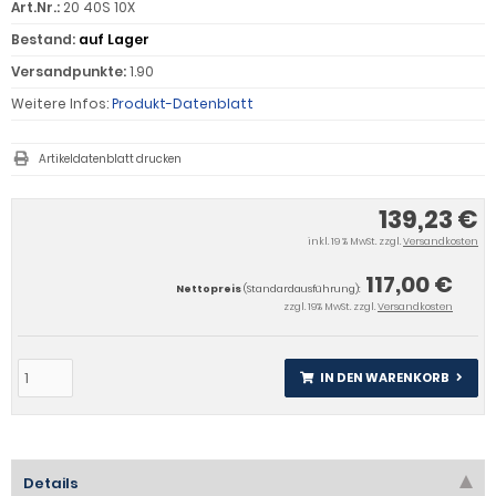
Art.Nr.:
20 40S 10X
Bestand:
auf Lager
Versandpunkte:
1.90
Weitere Infos:
Produkt-Datenblatt
Artikeldatenblatt drucken
139,23 €
inkl. 19 % MwSt. zzgl.
Versandkosten
117,00 €
Nettopreis
(Standardausführung):
zzgl. 19% MwSt. zzgl.
Versandkosten
IN DEN WARENKORB
Details