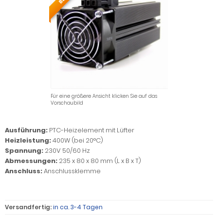
Für eine größere Ansicht klicken Sie auf das
Vorschaubild
Ausführung:
PTC-Heizelement mit Lüfter
Heizleistung:
400W (bei 20°C)
Spannung:
230V 50/60 Hz
Abmessungen:
235 x 80 x 80 mm (L x B x T)
Anschluss:
Anschlussklemme
Versandfertig:
in ca. 3-4 Tagen